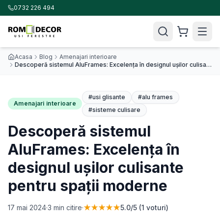
0732 226 494
Acasa
Blog
Amenajari interioare
Descoperă sistemul AluFrames: Excelența în designul ușilor culisante pentru spații moderne
#
usi glisante
#
alu frames
Amenajari interioare
#
sisteme culisare
Descoperă sistemul
AluFrames: Excelența în
designul ușilor culisante
pentru spații moderne
17 mai 2024
·
3
min citire
·
★★★★★
5.0
/5 (
1
voturi)