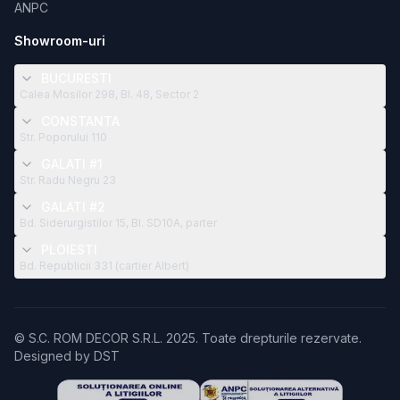
ANPC
Showroom-uri
BUCURESTI
Calea Mosilor 298, Bl. 48, Sector 2
CONSTANTA
Str. Poporului 110
GALATI #1
Str. Radu Negru 23
GALATI #2
Bd. Siderurgistilor 15, Bl. SD10A, parter
PLOIESTI
Bd. Republicii 331 (cartier Albert)
© S.C. ROM DECOR S.R.L. 2025. Toate drepturile rezervate.
Designed by
DST