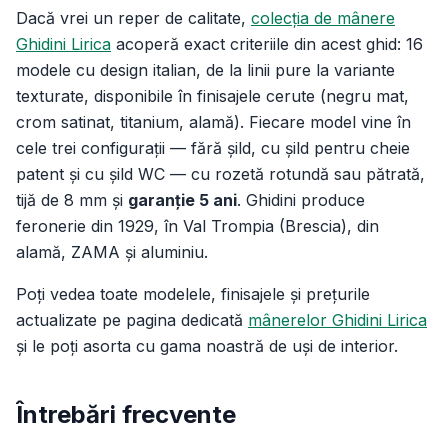
Dacă vrei un reper de calitate,
colecția de mânere
Ghidini Lirica
acoperă exact criteriile din acest ghid: 16
modele cu design italian, de la linii pure la variante
texturate, disponibile în finisajele cerute (negru mat,
crom satinat, titanium, alamă). Fiecare model vine în
cele trei configurații — fără șild, cu șild pentru cheie
patent și cu șild WC — cu rozetă rotundă sau pătrată,
tijă de 8 mm și
garanție 5 ani
. Ghidini produce
feronerie din 1929, în Val Trompia (Brescia), din
alamă, ZAMA și aluminiu.
Poți vedea toate modelele, finisajele și prețurile
actualizate pe pagina dedicată
mânerelor Ghidini Lirica
și le poți asorta cu gama noastră de uși de interior.
Întrebări frecvente