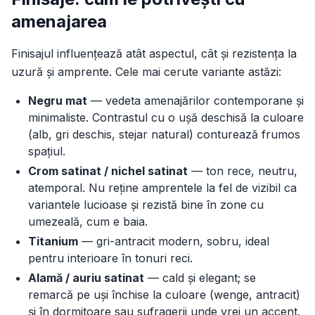
amenajarea
Finisajul influențează atât aspectul, cât și rezistența la
uzură și amprente. Cele mai cerute variante astăzi:
Negru mat
— vedeta amenajărilor contemporane și
minimaliste. Contrastul cu o ușă deschisă la culoare
(alb, gri deschis, stejar natural) conturează frumos
spațiul.
Crom satinat / nichel satinat
— ton rece, neutru,
atemporal. Nu reține amprentele la fel de vizibil ca
variantele lucioase și rezistă bine în zone cu
umezeală, cum e baia.
Titanium
— gri-antracit modern, sobru, ideal
pentru interioare în tonuri reci.
Alamă / auriu satinat
— cald și elegant; se
remarcă pe uși închise la culoare (wenge, antracit)
și în dormitoare sau sufragerii unde vrei un accent.