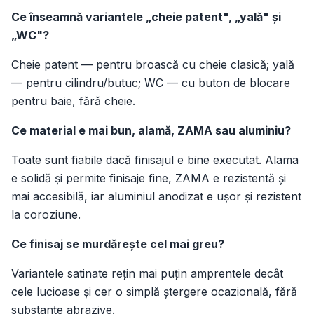
Ce înseamnă variantele „cheie patent", „yală" și
„WC"?
Cheie patent — pentru broască cu cheie clasică; yală
— pentru cilindru/butuc; WC — cu buton de blocare
pentru baie, fără cheie.
Ce material e mai bun, alamă, ZAMA sau aluminiu?
Toate sunt fiabile dacă finisajul e bine executat. Alama
e solidă și permite finisaje fine, ZAMA e rezistentă și
mai accesibilă, iar aluminiul anodizat e ușor și rezistent
la coroziune.
Ce finisaj se murdărește cel mai greu?
Variantele satinate rețin mai puțin amprentele decât
cele lucioase și cer o simplă ștergere ocazională, fără
substanțe abrazive.