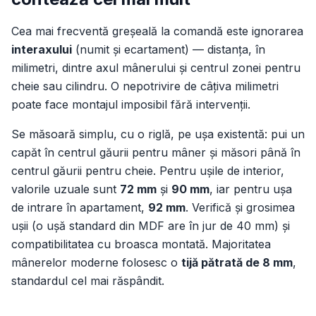
Cea mai frecventă greșeală la comandă este ignorarea
interaxului
(numit și ecartament) — distanța, în
milimetri, dintre axul mânerului și centrul zonei pentru
cheie sau cilindru. O nepotrivire de câțiva milimetri
poate face montajul imposibil fără intervenții.
Se măsoară simplu, cu o riglă, pe ușa existentă: pui un
capăt în centrul găurii pentru mâner și măsori până în
centrul găurii pentru cheie. Pentru ușile de interior,
valorile uzuale sunt
72 mm
și
90 mm
, iar pentru ușa
de intrare în apartament,
92 mm
. Verifică și grosimea
ușii (o ușă standard din MDF are în jur de 40 mm) și
compatibilitatea cu broasca montată. Majoritatea
mânerelor moderne folosesc o
tijă pătrată de 8 mm
,
standardul cel mai răspândit.