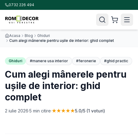
0732 226 494
Acasa
Blog
Ghiduri
Cum alegi mânerele pentru ușile de interior: ghid complet
Ghiduri
#
manere usa interior
#
feronerie
#
ghid practic
Cum alegi mânerele pentru
ușile de interior: ghid
complet
2 iulie 2026
·
5
min citire
·
★★★★★
5.0
/5 (
1
voturi)