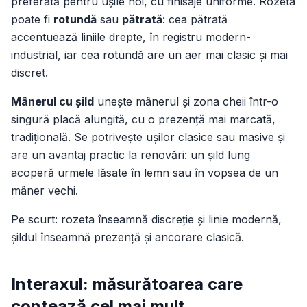
preferată pentru ușile noi, cu finisaje uniforme. Rozeta
poate fi
rotundă
sau
pătrată
: cea pătrată
accentuează liniile drepte, în registru modern-
industrial, iar cea rotundă are un aer mai clasic și mai
discret.
Mânerul cu șild
unește mânerul și zona cheii într-o
singură placă alungită, cu o prezență mai marcată,
tradițională. Se potrivește ușilor clasice sau masive și
are un avantaj practic la renovări: un șild lung
acoperă urmele lăsate în lemn sau în vopsea de un
mâner vechi.
Pe scurt: rozeta înseamnă discreție și linie modernă,
șildul înseamnă prezență și ancorare clasică.
Interaxul: măsurătoarea care
contează cel mai mult