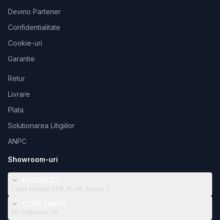
Devino Partener
Confidentialitate
Cookie-uri
Garantie
Retur
Livrare
Plata
Solutionarea Litigiilor
ANPC
Showroom-uri
BUCURESTI
Calea Mosilor 298, Bl. 48, Sector 2
CONSTANTA
Str. Poporului 110