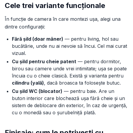
Cele trei variante funcționale
În funcție de camera în care montezi ușa, alegi una
dintre configurații:
Fără șild (doar mâner)
— pentru living, hol sau
bucătărie, unde nu ai nevoie să încui. Cel mai curat
vizual.
Cu șild pentru cheie patent
— pentru dormitor,
birou sau camere unde vrei intimitate; ușa se poate
încuia cu o cheie clasică. Există și varianta pentru
cilindru (yală)
, dacă broasca ta folosește butuc.
Cu șild WC (blocator)
— pentru baie. Are un
buton interior care blochează ușa fără cheie și un
sistem de deblocare din exterior, în caz de urgență,
cu o monedă sau o șurubelniță plată.
Finisaje: cum le potrivești cu