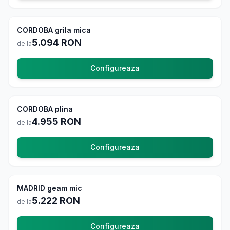
CORDOBA grila mica
La comanda
5.094
RON
de la
Configureaza
CORDOBA plina
La comanda
4.955
RON
de la
Configureaza
MADRID geam mic
La comanda
5.222
RON
de la
Configureaza