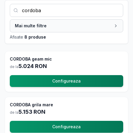
Mai multe filtre
Afisate
8 produse
CORDOBA geam mic
La comanda
5.024
RON
de la
Configureaza
CORDOBA grila mare
La comanda
5.153
RON
de la
Configureaza