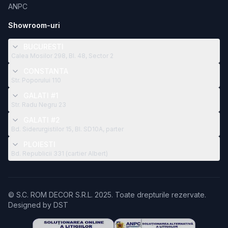
ANPC
Showroom-uri
BUCURESTI
Calea Mosilor 298, Bl. 48, Sector 2
CONSTANTA
Str. Poporului 110
GALATI #1
Str. Radu Negru 23
GALATI #2
Bd. Siderurgistilor 15, Bl. SD10A, parter
PLOIESTI
Bd. Republicii 331 (cartier Albert)
© S.C. ROM DECOR S.R.L. 2025. Toate drepturile rezervate.
Designed by
DST