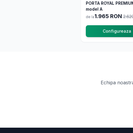
-
25
%
PORTA ROYAL PREMIU
La 
model A
1.965
RON
2.62
de la
Configureaza
Echipa noastra