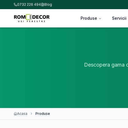
0732 226 494
Blog
Produse
Servicii
Descopera gama co
Acasa
Produse