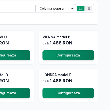
el O
La comanda
VIENNA model P
La comanda
RON
1.488
RON
de la
figureaza
Configureaza
el O
La comanda
LONDRA model P
In stoc
RON
1.488
RON
de la
figureaza
Configureaza