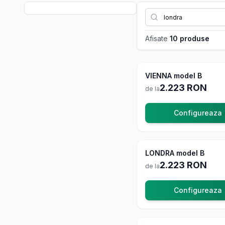
Afisate
10 produse
VIENNA model B
La 
2.223
RON
de la
Configureaza
LONDRA model B
La 
2.223
RON
de la
Configureaza