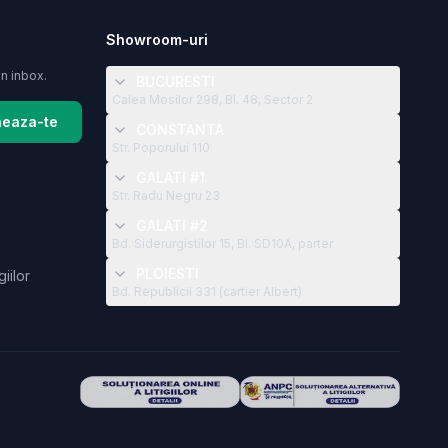
Showroom-uri
in inbox.
BUCURESTI
Calea Mosilor 298, Bl. 48, Sector 2
eaza-te
CONSTANTA
Str. Poporului 110
GALATI #1
Str. Radu Negru 23
GALATI #2
Bd. Siderurgistilor 15, Bl. SD10A, parter
PLOIESTI
giilor
Bd. Republicii 331 (cartier Albert)