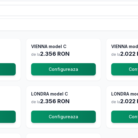
comanda
VIENNA model C
La comanda
VIENNA mod
2.356
RON
2.022
de la
de la
Configureaza
Con
comanda
LONDRA model C
La comanda
LONDRA mod
2.356
RON
2.022
de la
de la
Configureaza
Con