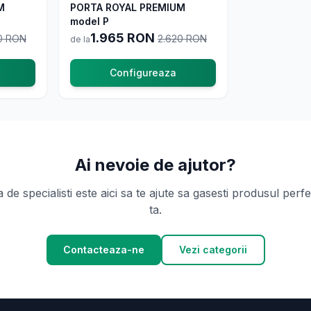
-
25
%
M
comanda
PORTA ROYAL PREMIUM
La comanda
model P
1.965
RON
0
RON
2.620
RON
de la
Configureaza
Ai nevoie de ajutor?
 de specialisti este aici sa te ajute sa gasesti produsul perf
ta.
Contacteaza-ne
Vezi categorii