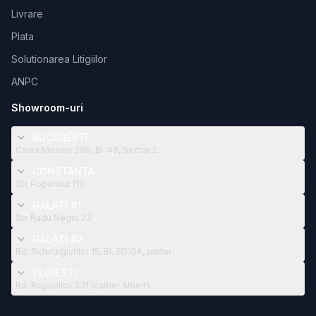
Livrare
Plata
Solutionarea Litigiilor
ANPC
Showroom-uri
BUCURESTI
Calea Mosilor 298, Bl. 48, Sector 2
CONSTANTA
Str. Poporului 110
GALATI #1
Str. Radu Negru 23
GALATI #2
Bd. Siderurgistilor 15, Bl. SD10A, parter
PLOIESTI
Bd. Republicii 331 (cartier Albert)