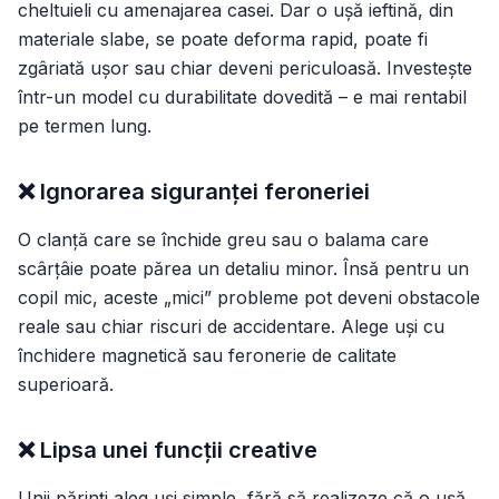
cheltuieli cu amenajarea casei. Dar o ușă ieftină, din
materiale slabe, se poate deforma rapid, poate fi
zgâriată ușor sau chiar deveni periculoasă. Investește
într-un model cu durabilitate dovedită – e mai rentabil
pe termen lung.
❌ Ignorarea siguranței feroneriei
O clanță care se închide greu sau o balama care
scârțâie poate părea un detaliu minor. Însă pentru un
copil mic, aceste „mici” probleme pot deveni obstacole
reale sau chiar riscuri de accidentare. Alege uși cu
închidere magnetică sau feronerie de calitate
superioară.
❌ Lipsa unei funcții creative
Unii părinți aleg uși simple, fără să realizeze că o ușă