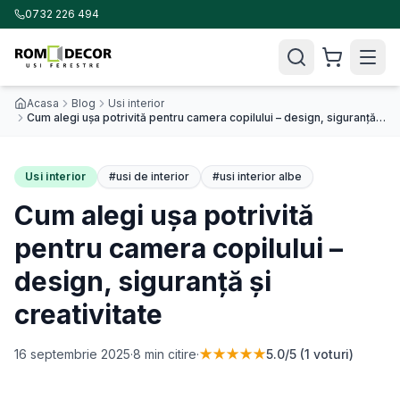
0732 226 494
Acasa
Blog
Usi interior
Cum alegi ușa potrivită pentru camera copilului – design, siguranță și creativitate
Usi interior
#
usi de interior
#
usi interior albe
Cum alegi ușa potrivită
pentru camera copilului –
design, siguranță și
creativitate
16 septembrie 2025
·
8
min citire
·
★★★★★
5.0
/5 (
1
voturi)