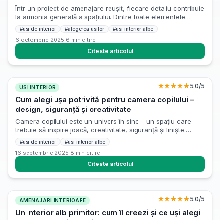
Într-un proiect de amenajare reușit, fiecare detaliu contribuie
la armonia generală a spațiului. Dintre toate elementele
arhitecturale, ușa de interior este adesea subestimată, deși
#
usi de interior
#
alegerea usilor
#
usi interior albe
influențează direct percepția proporțiilor, continuitatea
6 octombrie 2025
·
6
min citire
vizuală și chiar confortul acustic al locuinței. Alegerea ei nu
ar trebui făcută „la final”, ci integrată încă din faza de
Citeste articolul
proiectare, atunci când stilul, fluxul […]
★★★★★
5.0
/5
USI INTERIOR
Cum alegi ușa potrivită pentru camera copilului –
design, siguranță și creativitate
Camera copilului este un univers în sine – un spațiu care
trebuie să inspire joacă, creativitate, siguranță și liniște.
Atunci când amenajezi acest loc special, fiecare detaliu
#
usi de interior
#
usi interior albe
contează, iar alegerea ușii potrivite poate avea un impact
16 septembrie 2025
·
8
min citire
mai mare decât crezi. Nu vorbim doar despre un element
funcțional, ci despre un partener de încredere în viața […]
Citeste articolul
★★★★★
5.0
/5
AMENAJARI INTERIOARE
Un interior alb primitor: cum îl creezi și ce uși alegi