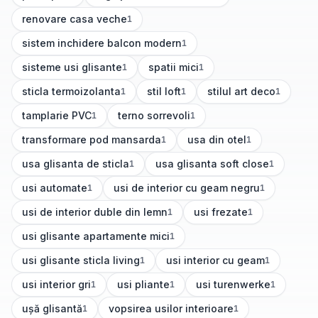
(
1
articole)
(
1
articole)
renovare casa veche
1
(
1
articole)
sistem inchidere balcon modern
1
(
1
articole)
sisteme usi glisante
spatii mici
1
1
(
1
articole)
(
1
articole)
sticla termoizolanta
stil loft
stilul art deco
1
1
1
(
1
articole)
(
1
articole)
(
1
articole)
tamplarie PVC
terno sorrevoli
1
1
(
1
articole)
(
1
articole)
transformare pod mansarda
usa din otel
1
1
(
1
articole)
(
1
articole)
usa glisanta de sticla
usa glisanta soft close
1
1
(
1
articole)
(
1
articole)
usi automate
usi de interior cu geam negru
1
1
(
1
articole)
(
1
articole)
usi de interior duble din lemn
usi frezate
1
1
(
1
articole)
(
1
articole)
usi glisante apartamente mici
1
(
1
articole)
usi glisante sticla living
usi interior cu geam
1
1
(
1
articole)
(
1
articole)
usi interior gri
usi pliante
usi turenwerke
1
1
1
(
1
articole)
(
1
articole)
(
1
articole)
ușă glisantă
vopsirea usilor interioare
1
1
(
1
articole)
(
1
articole)