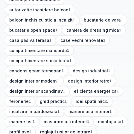
(
1
articole)
autorizatie inchidere balcon
1
(
1
articole)
balcon inchis cu sticla incalzit
bucatarie de vara
1
1
(
1
articole)
(
1
articole)
bucatarie open space
camera de dressing mica
1
1
(
1
articole)
(
1
articole)
casa pasiva terasa
case vechi renovate
1
1
(
1
articole)
(
1
articole)
compartimentare mansarda
1
(
1
articole)
compartimentare sticla birou
1
(
1
articole)
condens geam termopan
design industrial
1
1
(
1
articole)
(
1
articole)
design interior modern
design interior retro
1
1
(
1
articole)
(
1
articole)
design interior scandinav
eficienta energetica
1
1
(
1
articole)
(
1
articole)
feronerie
ghid practic
idei spatii mici
1
1
1
(
1
articole)
(
1
articole)
(
1
articole)
incalzire in pardoseala
manere usa interior
1
1
(
1
articole)
(
1
articole)
manere usi
masurare usi interior
montaj usa
1
1
1
(
1
articole)
(
1
articole)
(
1
articole)
profil pvc
reglajul usilor de intrare
1
1