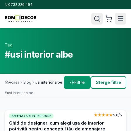
0732 226 494
Tag
#usi interior albe
Filtre
Sterge filtre
Acasa
Blog
usi interior albe
#usi interior albe
★★★★★
5.0
/5
AMENAJARI INTERIOARE
Ghid de designer: cum alegi ușa de interior
potrivită pentru conceptul tău de amenajare