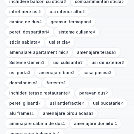
inchidere balcon cu sticla
compartimentari sticla
6
5
(
6
articole)
(
5
articole)
intretinere usi
usi interior albe
5
5
(
5
articole)
(
5
articole)
cabine de dus
geamuri termopan
4
4
(
4
articole)
(
4
articole)
pereti despartitori
sisteme culisare
4
4
(
4
articole)
(
4
articole)
sticla sablata
usi sticla
4
4
(
4
articole)
(
4
articole)
amenajare apartament mic
amenajare terasa
3
3
(
3
articole)
(
3
articole)
Sisteme Gemini
usi culisante
usi de exterior
3
3
3
(
3
articole)
(
3
articole)
(
3
articole)
usi porta
amenajare baie
casa pasiva
3
2
2
(
3
articole)
(
2
articole)
(
2
articole)
dormitor mic
ferestre
2
2
(
2
articole)
(
2
articole)
inchideri terase restaurante
paravan dus
2
2
(
2
articole)
(
2
articole)
pereti glisanti
usi antiefractie
usi bucatarie
2
2
2
(
2
articole)
(
2
articole)
(
2
articole)
alu frames
amenajare birou acasa
1
1
(
1
articole)
(
1
articole)
amenajare cabina de dus
amenajare dormitor
1
1
(
1
articole)
(
1
articole)
amenajarea balconului
1