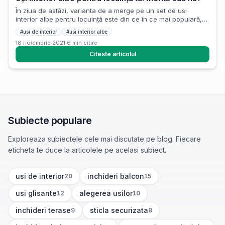
În ziua de astăzi, varianta de a merge pe un set de usi
interior albe pentru locuință este din ce în ce mai populară,
fie că vorbim de locuințe moderne sau contemporane. Există
#
usi de interior
#
usi interior albe
o varietate de modalități prin care putem da un aspect
18 noiembrie 2021
·
6
min citire
elegant locuinței noastre fără a depăși bugetul, iar ușile
interioare sunt o modalitate prin […]
Citeste articolul
Subiecte populare
Exploreaza subiectele cele mai discutate pe blog. Fiecare
eticheta te duce la articolele pe acelasi subiect.
usi de interior
inchideri balcon
20
15
(
20
articole)
(
15
articole)
usi glisante
alegerea usilor
12
10
(
12
articole)
(
10
articole)
inchideri terase
sticla securizata
9
8
(
9
articole)
(
8
articole)