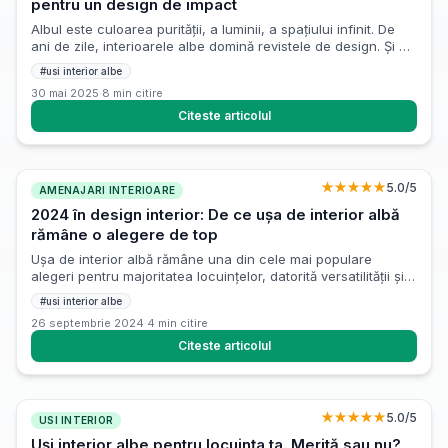
pentru un design de impact
Albul este culoarea purității, a luminii, a spațiului infinit. De
ani de zile, interioarele albe domină revistele de design. Și pe
bună dreptate! O cameră albă poate fi incredibil de elegantă,
#
usi interior albe
luminoasă și versatilă, dar provocarea este să creezi un
30 mai 2025
·
8
min citire
interior alb primitor, nu unul rece. Să fim sinceri, există și o
teamă subtilă: cum facem […]
Citeste articolul
★★★★★
5.0
/5
AMENAJARI INTERIOARE
2024 în design interior: De ce ușa de interior albă
rămâne o alegere de top
Ușa de interior albă rămâne una din cele mai populare
alegeri pentru majoritatea locuințelor, datorită versatilității și
eleganței sale. Fiind o soluție clasică și mereu la modă,
#
usi interior albe
aceasta se potrivește în aproape orice decor, de la stilul
26 septembrie 2024
·
4
min citire
modern minimalist până la cel tradițional. În acest articol, vom
explora principalele motive pentru care ușa de interior […]
Citeste articolul
★★★★★
5.0
/5
USI INTERIOR
Uși interior albe pentru locuința ta. Merită sau nu?