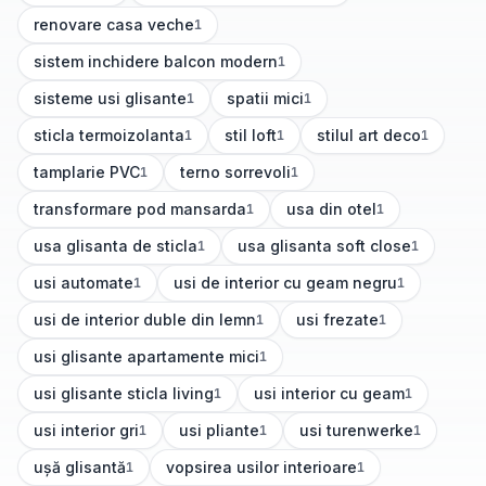
renovare casa veche
1
(
1
articole)
sistem inchidere balcon modern
1
(
1
articole)
sisteme usi glisante
spatii mici
1
1
(
1
articole)
(
1
articole)
sticla termoizolanta
stil loft
stilul art deco
1
1
1
(
1
articole)
(
1
articole)
(
1
articole)
tamplarie PVC
terno sorrevoli
1
1
(
1
articole)
(
1
articole)
transformare pod mansarda
usa din otel
1
1
(
1
articole)
(
1
articole)
usa glisanta de sticla
usa glisanta soft close
1
1
(
1
articole)
(
1
articole)
usi automate
usi de interior cu geam negru
1
1
(
1
articole)
(
1
articole)
usi de interior duble din lemn
usi frezate
1
1
(
1
articole)
(
1
articole)
usi glisante apartamente mici
1
(
1
articole)
usi glisante sticla living
usi interior cu geam
1
1
(
1
articole)
(
1
articole)
usi interior gri
usi pliante
usi turenwerke
1
1
1
(
1
articole)
(
1
articole)
(
1
articole)
ușă glisantă
vopsirea usilor interioare
1
1
(
1
articole)
(
1
articole)