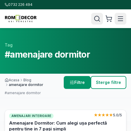
0732 226 494
Tag
#amenajare dormitor
Acasa
Blog
Filtre
Sterge filtre
amenajare dormitor
#amenajare dormitor
★★★★★
5.0
/5
AMENAJARI INTERIOARE
Amenajare Dormitor: Cum alegi ușa perfectă
pentru tine in 7 pași simpli