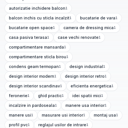
(
1
articole)
autorizatie inchidere balcon
1
(
1
articole)
balcon inchis cu sticla incalzit
bucatarie de vara
1
1
(
1
articole)
(
1
articole)
bucatarie open space
camera de dressing mica
1
1
(
1
articole)
(
1
articole)
casa pasiva terasa
case vechi renovate
1
1
(
1
articole)
(
1
articole)
compartimentare mansarda
1
(
1
articole)
compartimentare sticla birou
1
(
1
articole)
condens geam termopan
design industrial
1
1
(
1
articole)
(
1
articole)
design interior modern
design interior retro
1
1
(
1
articole)
(
1
articole)
design interior scandinav
eficienta energetica
1
1
(
1
articole)
(
1
articole)
feronerie
ghid practic
idei spatii mici
1
1
1
(
1
articole)
(
1
articole)
(
1
articole)
incalzire in pardoseala
manere usa interior
1
1
(
1
articole)
(
1
articole)
manere usi
masurare usi interior
montaj usa
1
1
1
(
1
articole)
(
1
articole)
(
1
articole)
profil pvc
reglajul usilor de intrare
1
1
(
1
articole)
(
1
articole)