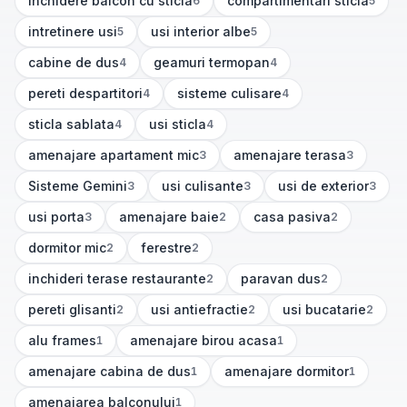
inchidere balcon cu sticla
compartimentari sticla
6
5
(
6
articole)
(
5
articole)
intretinere usi
usi interior albe
5
5
(
5
articole)
(
5
articole)
cabine de dus
geamuri termopan
4
4
(
4
articole)
(
4
articole)
pereti despartitori
sisteme culisare
4
4
(
4
articole)
(
4
articole)
sticla sablata
usi sticla
4
4
(
4
articole)
(
4
articole)
amenajare apartament mic
amenajare terasa
3
3
(
3
articole)
(
3
articole)
Sisteme Gemini
usi culisante
usi de exterior
3
3
3
(
3
articole)
(
3
articole)
(
3
articole)
usi porta
amenajare baie
casa pasiva
3
2
2
(
3
articole)
(
2
articole)
(
2
articole)
dormitor mic
ferestre
2
2
(
2
articole)
(
2
articole)
inchideri terase restaurante
paravan dus
2
2
(
2
articole)
(
2
articole)
pereti glisanti
usi antiefractie
usi bucatarie
2
2
2
(
2
articole)
(
2
articole)
(
2
articole)
alu frames
amenajare birou acasa
1
1
(
1
articole)
(
1
articole)
amenajare cabina de dus
amenajare dormitor
1
1
(
1
articole)
(
1
articole)
amenajarea balconului
1