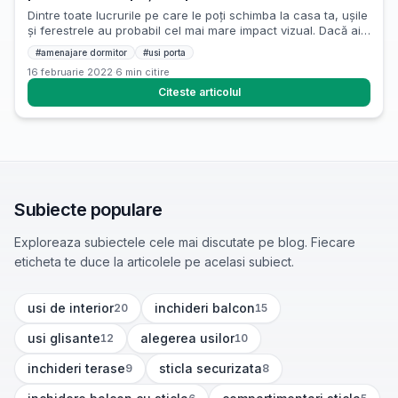
Dintre toate lucrurile pe care le poți schimba la casa ta, ușile
și ferestrele au probabil cel mai mare impact vizual. Dacă ai
început renovarea și ai ajuns la etapa de amenajare
#
amenajare dormitor
#
usi porta
dormitor, atunci e momentul să acorzi atenție unui element
16 februarie 2022
·
6
min citire
foarte important, și anume ușa dormitorului. Când vine vorba
de alegerea unei uși pentru […]
Citeste articolul
Subiecte populare
Exploreaza subiectele cele mai discutate pe blog. Fiecare
eticheta te duce la articolele pe acelasi subiect.
usi de interior
inchideri balcon
20
15
(
20
articole)
(
15
articole)
usi glisante
alegerea usilor
12
10
(
12
articole)
(
10
articole)
inchideri terase
sticla securizata
9
8
(
9
articole)
(
8
articole)