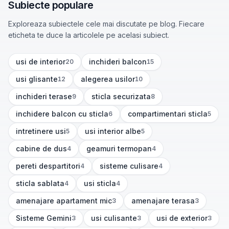
Subiecte populare
Exploreaza subiectele cele mai discutate pe blog. Fiecare
eticheta te duce la articolele pe acelasi subiect.
usi de interior
inchideri balcon
20
15
(
20
articole)
(
15
articole)
usi glisante
alegerea usilor
12
10
(
12
articole)
(
10
articole)
inchideri terase
sticla securizata
9
8
(
9
articole)
(
8
articole)
inchidere balcon cu sticla
compartimentari sticla
6
5
(
6
articole)
(
5
articole)
intretinere usi
usi interior albe
5
5
(
5
articole)
(
5
articole)
cabine de dus
geamuri termopan
4
4
(
4
articole)
(
4
articole)
pereti despartitori
sisteme culisare
4
4
(
4
articole)
(
4
articole)
sticla sablata
usi sticla
4
4
(
4
articole)
(
4
articole)
amenajare apartament mic
amenajare terasa
3
3
(
3
articole)
(
3
articole)
Sisteme Gemini
usi culisante
usi de exterior
3
3
3
(
3
articole)
(
3
articole)
(
3
articole)