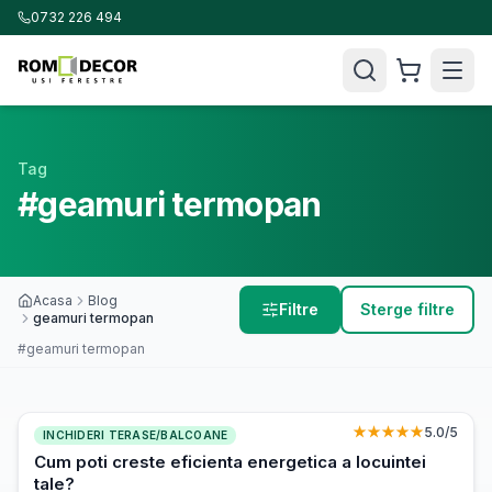
0732 226 494
Tag
#geamuri termopan
Acasa
Blog
Filtre
Sterge filtre
geamuri termopan
#geamuri termopan
★★★★★
5.0
/5
INCHIDERI TERASE/BALCOANE
Cum poti creste eficienta energetica a locuintei
tale?