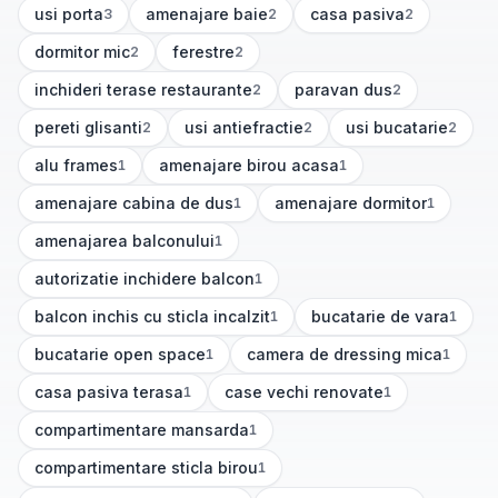
usi porta
amenajare baie
casa pasiva
3
2
2
(
3
articole)
(
2
articole)
(
2
articole)
dormitor mic
ferestre
2
2
(
2
articole)
(
2
articole)
inchideri terase restaurante
paravan dus
2
2
(
2
articole)
(
2
articole)
pereti glisanti
usi antiefractie
usi bucatarie
2
2
2
(
2
articole)
(
2
articole)
(
2
articole)
alu frames
amenajare birou acasa
1
1
(
1
articole)
(
1
articole)
amenajare cabina de dus
amenajare dormitor
1
1
(
1
articole)
(
1
articole)
amenajarea balconului
1
(
1
articole)
autorizatie inchidere balcon
1
(
1
articole)
balcon inchis cu sticla incalzit
bucatarie de vara
1
1
(
1
articole)
(
1
articole)
bucatarie open space
camera de dressing mica
1
1
(
1
articole)
(
1
articole)
casa pasiva terasa
case vechi renovate
1
1
(
1
articole)
(
1
articole)
compartimentare mansarda
1
(
1
articole)
compartimentare sticla birou
1
(
1
articole)