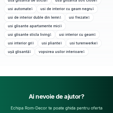
usa glisanta de sticla
usa glisanta soft close
1
1
(
1
articole)
(
1
articole)
usi automate
usi de interior cu geam negru
1
1
(
1
articole)
(
1
articole)
usi de interior duble din lemn
usi frezate
1
1
(
1
articole)
(
1
articole)
usi glisante apartamente mici
1
(
1
articole)
usi glisante sticla living
usi interior cu geam
1
1
(
1
articole)
(
1
articole)
usi interior gri
usi pliante
usi turenwerke
1
1
1
(
1
articole)
(
1
articole)
(
1
articole)
ușă glisantă
vopsirea usilor interioare
1
1
(
1
articole)
(
1
articole)
Ai nevoie de ajutor?
Echipa Rom-Decor te poate ghida pentru oferta