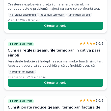
Creșterea explozivă a prețurilor la energie din ultima
perioada este o problemă majoră cu care se confruntă toate
țările din lume, iar măsurile luate de autorități pentru a
#
eficienta energetica
#
geamuri termopan
#
inchideri balcon
diminua impactul asupra populației sunt cel mai probabil
21 aprilie 2022
·
6
min citire
temporare și nesustenabile pe termen lung. Cea mai
importantă metodă de luptă împotriva acestor probleme este
Citeste articolul
de a crește […]
★★★★★
5.0
/5
TAMPLARIE PVC
Cum sa reglezi geamurile termopan in cativa pasi
simpli
Ferestrele trebuie să îndeplinească mai multe funcții simultan:
Acestea trebuie să se deschidă și să se închidă ușor, să
asigure izolarea fonică și termică, precum și să protejeze
#
geamuri termopan
împotriva curenților de aer, oferind în același timp o vedere
19 ianuarie 2022
·
6
min citire
perfectă. Pentru a îndeplini toate aceste cerințe, este
esențial ca ferestrele să fie reglate corespunzător. Din
Citeste articolul
fericire, […]
★★★★★
5.0
/5
TAMPLARIE PVC
Cum iti poate reduce geamul termopan factura de