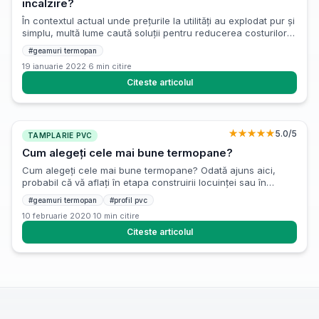
incalzire?
În contextul actual unde prețurile la utilități au explodat pur și
simplu, multă lume caută soluții pentru reducerea costurilor
la utilități. Există mai multe metode prin care putem spori
#
geamuri termopan
eficiența energetică a locuinței, iar astăzi ne vom concentra
19 ianuarie 2022
·
6
min citire
pe una dintre ele. Geamul termopan este, în primul rând, o
modalitate testată de a reduce amprenta […]
Citeste articolul
★★★★★
5.0
/5
TAMPLARIE PVC
Cum alegeți cele mai bune termopane?
Cum alegeți cele mai bune termopane? Odată ajuns aici,
probabil că vă aflați în etapa construirii locuinței sau în
momentul în care doriți să schimbați vechea tâmplărie cu una
#
geamuri termopan
#
profil pvc
nouă, mai calitativă. Geamurile de termopan reprezintă o
10 februarie 2020
·
10
min citire
alegere bună într-adevăr, însă multitudinea modelelor
existente pe piață la ora actuală vă poate pune în dificultate.
Citeste articolul
Așadar, […]