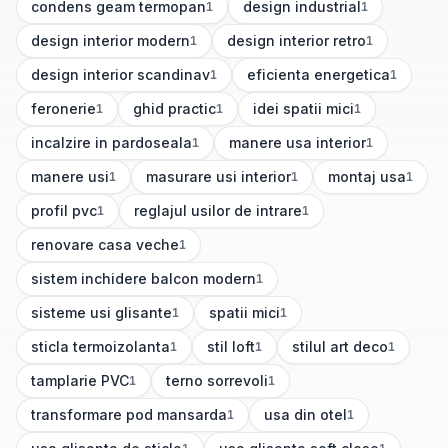
condens geam termopan
design industrial
1
1
(
1
articole)
(
1
articole)
design interior modern
design interior retro
1
1
(
1
articole)
(
1
articole)
design interior scandinav
eficienta energetica
1
1
(
1
articole)
(
1
articole)
feronerie
ghid practic
idei spatii mici
1
1
1
(
1
articole)
(
1
articole)
(
1
articole)
incalzire in pardoseala
manere usa interior
1
1
(
1
articole)
(
1
articole)
manere usi
masurare usi interior
montaj usa
1
1
1
(
1
articole)
(
1
articole)
(
1
articole)
profil pvc
reglajul usilor de intrare
1
1
(
1
articole)
(
1
articole)
renovare casa veche
1
(
1
articole)
sistem inchidere balcon modern
1
(
1
articole)
sisteme usi glisante
spatii mici
1
1
(
1
articole)
(
1
articole)
sticla termoizolanta
stil loft
stilul art deco
1
1
1
(
1
articole)
(
1
articole)
(
1
articole)
tamplarie PVC
terno sorrevoli
1
1
(
1
articole)
(
1
articole)
transformare pod mansarda
usa din otel
1
1
(
1
articole)
(
1
articole)