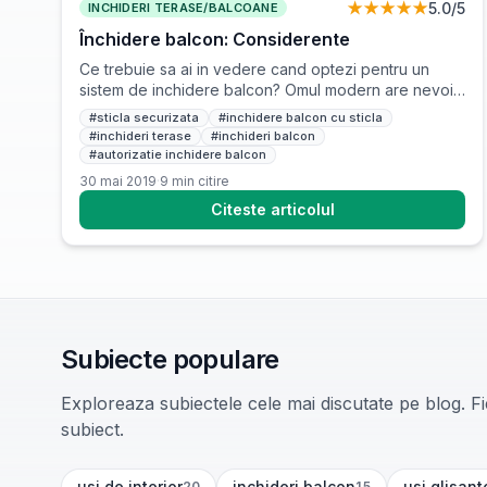
★★★★★
5.0
/5
INCHIDERI TERASE/BALCOANE
Închidere balcon: Considerente
Ce trebuie sa ai in vedere cand optezi pentru un
sistem de inchidere balcon? Omul modern are nevoie
de tot mai mult spatiu si de aceea cauta in
#
sticla securizata
#
inchidere balcon cu sticla
permanenta solutii privind amenajarea locuintei sale.
#
inchideri terase
#
inchideri balcon
Dintre cele mai populare se pot mentiona alegerea
#
autorizatie inchidere balcon
mobilierului minimalist, optarea pentru pereti in nuante
30 mai 2019
·
9
min citire
deschise si inlocuirea vechilor usi cu […]
Citeste articolul
Subiecte populare
Exploreaza subiectele cele mai discutate pe blog. Fie
subiect.
usi de interior
inchideri balcon
usi glisant
20
15