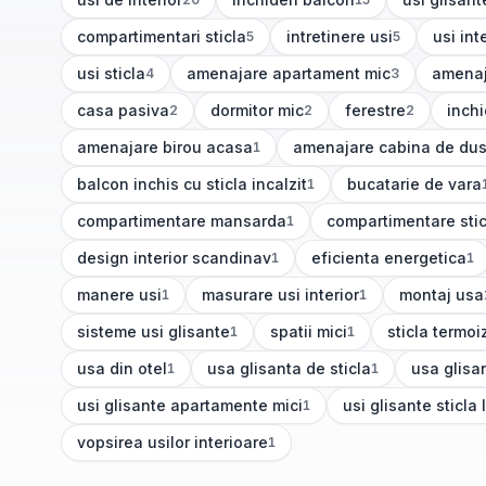
(
20
articole)
(
15
articole)
(
12
articole
compartimentari sticla
intretinere usi
usi int
5
5
(
5
articole)
(
5
articole)
(
5
artic
usi sticla
amenajare apartament mic
amenaj
4
3
(
4
articole)
(
3
articole)
(
3
artic
casa pasiva
dormitor mic
ferestre
inchi
2
2
2
(
2
articole)
(
2
articole)
(
2
articole)
(
2
art
amenajare birou acasa
amenajare cabina de du
1
(
1
articole)
(
1
articole)
balcon inchis cu sticla incalzit
bucatarie de vara
1
(
1
articole)
(
1
articole)
compartimentare mansarda
compartimentare stic
1
(
1
articole)
(
1
articole)
design interior scandinav
eficienta energetica
1
1
(
1
articole)
(
1
articole)
manere usi
masurare usi interior
montaj usa
1
1
(
1
articole)
(
1
articole)
(
1
articole)
sisteme usi glisante
spatii mici
sticla termoi
1
1
(
1
articole)
(
1
articole)
(
1
articole)
usa din otel
usa glisanta de sticla
usa glisa
1
1
(
1
articole)
(
1
articole)
(
1
articole
usi glisante apartamente mici
usi glisante sticla 
1
(
1
articole)
(
1
articole)
vopsirea usilor interioare
1
(
1
articole)