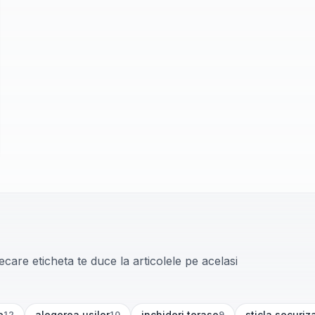
care eticheta te duce la articolele pe acelasi
e
alegerea usilor
inchideri terase
sticla securiz
12
10
9