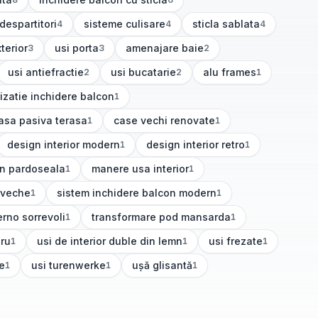
(
6
articole)
 despartitori
sisteme culisare
sticla sablata
4
4
4
cole)
(
4
articole)
(
4
articole)
terior
usi porta
amenajare baie
3
3
2
le)
(
3
articole)
(
2
articole)
usi antiefractie
usi bucatarie
alu frames
2
2
1
(
2
articole)
(
2
articole)
(
1
articole)
izatie inchidere balcon
1
icole)
asa pasiva terasa
case vechi renovate
1
1
articole)
(
1
articole)
design interior modern
design interior retro
1
1
(
1
articole)
(
1
articole)
 in pardoseala
manere usa interior
1
1
)
(
1
articole)
 veche
sistem inchidere balcon modern
1
1
(
1
articole)
erno sorrevoli
transformare pod mansarda
1
1
articole)
(
1
articole)
gru
usi de interior duble din lemn
usi frezate
1
1
1
(
1
articole)
(
1
articole)
te
usi turenwerke
ușă glisantă
1
1
1
)
(
1
articole)
(
1
articole)