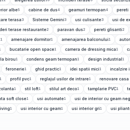
)
(
10
articole)
(
9
articole)
(
8
articole)
erior albe
cabine de dus
geamuri termopan
pereti
5
4
4
ole)
(
4
articole)
(
4
articole)
(
4
arti
are terasa
Sisteme Gemini
usi culisante
usi de ex
3
3
3
ole)
(
3
articole)
(
3
articole)
(
3
artico
deri terase restaurante
paravan dus
pereti glisanti
2
2
2
icole)
(
2
articole)
(
2
articole)
s
amenajare dormitor
amenajarea balconului
autor
1
1
1
(
1
articole)
(
1
articole)
(
1
art
bucatarie open space
camera de dressing mica
c
1
1
1
(
1
articole)
(
1
articole)
(
1
la birou
condens geam termopan
design industrial
1
1
1
(
1
articole)
(
1
articole)
feronerie
ghid practic
idei spatii mici
incalzire
1
1
1
(
1
articole)
(
1
articole)
(
1
articole)
(
1
articole
profil pvc
reglajul usilor de intrare
renovare casa
1
1
1
(
1
articole)
(
1
articole)
(
1
articole)
zolanta
stil loft
stilul art deco
tamplarie PVC
t
1
1
1
1
(
1
articole)
(
1
articole)
(
1
articole)
(
1
nta soft close
usi automate
usi de interior cu geam ne
1
1
)
(
1
articole)
(
1
articole)
living
usi interior cu geam
usi interior gri
usi plian
1
1
1
(
1
articole)
(
1
articole)
(
1
articole