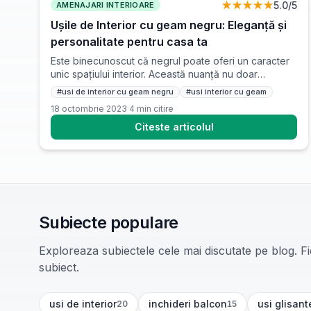
★★★★★
5.0
/5
AMENAJARI INTERIOARE
Ușile de Interior cu geam negru: Eleganță și
personalitate pentru casa ta
Este binecunoscut că negrul poate oferi un caracter
unic spațiului interior. Această nuanță nu doar
evidențiază aspectul locuinței tale, ci și piesele de
#
usi de interior cu geam negru
#
usi interior cu geam
mobilier și accesoriile folosite în decor. Cu toate
18 octombrie 2023
·
4
min citire
acestea, pentru a evita ca negrul să domine
aranjamentul, este important să alegi cu atenție
Citeste articolul
elementele de design. Ușile de interior cu geam
negru […]
Subiecte populare
Exploreaza subiectele cele mai discutate pe blog. Fie
subiect.
usi de interior
inchideri balcon
usi glisant
20
15
(
20
articole)
(
15
articole)
(
12
articole