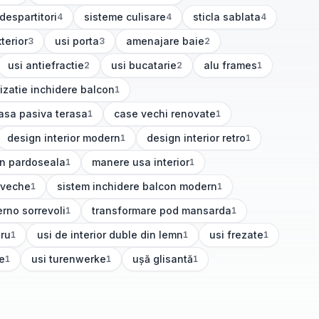
 despartitori
sisteme culisare
sticla sablata
4
4
4
cole)
(
4
articole)
(
4
articole)
terior
usi porta
amenajare baie
3
3
2
le)
(
3
articole)
(
2
articole)
usi antiefractie
usi bucatarie
alu frames
2
2
1
(
2
articole)
(
2
articole)
(
1
articole)
izatie inchidere balcon
1
icole)
asa pasiva terasa
case vechi renovate
1
1
articole)
(
1
articole)
design interior modern
design interior retro
1
1
(
1
articole)
(
1
articole)
 in pardoseala
manere usa interior
1
1
)
(
1
articole)
 veche
sistem inchidere balcon modern
1
1
(
1
articole)
erno sorrevoli
transformare pod mansarda
1
1
articole)
(
1
articole)
gru
usi de interior duble din lemn
usi frezate
1
1
1
(
1
articole)
(
1
articole)
te
usi turenwerke
ușă glisantă
1
1
1
)
(
1
articole)
(
1
articole)