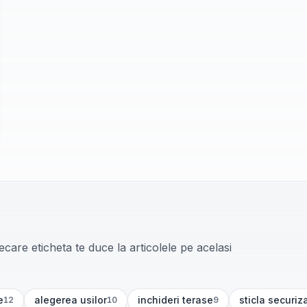
care eticheta te duce la articolele pe acelasi
e
alegerea usilor
inchideri terase
sticla securiz
12
10
9
)
(
10
articole)
(
9
articole)
(
8
articole)