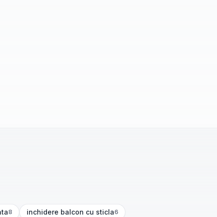
ata
inchidere balcon cu sticla
8
6
(
6
articole)