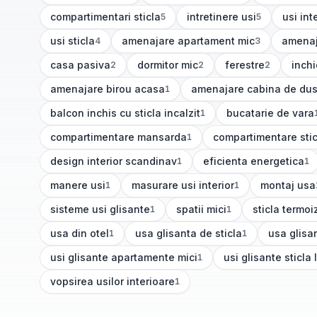
compartimentari sticla
intretinere usi
usi int
5
5
(
5
articole)
(
5
articole)
(
5
artic
usi sticla
amenajare apartament mic
amenaj
4
3
(
4
articole)
(
3
articole)
(
3
artic
casa pasiva
dormitor mic
ferestre
inchi
2
2
2
(
2
articole)
(
2
articole)
(
2
articole)
(
2
art
amenajare birou acasa
amenajare cabina de du
1
(
1
articole)
(
1
articole)
balcon inchis cu sticla incalzit
bucatarie de vara
1
(
1
articole)
(
1
articole)
compartimentare mansarda
compartimentare stic
1
(
1
articole)
(
1
articole)
design interior scandinav
eficienta energetica
1
1
(
1
articole)
(
1
articole)
manere usi
masurare usi interior
montaj usa
1
1
(
1
articole)
(
1
articole)
(
1
articole)
sisteme usi glisante
spatii mici
sticla termoi
1
1
(
1
articole)
(
1
articole)
(
1
articole)
usa din otel
usa glisanta de sticla
usa glisa
1
1
(
1
articole)
(
1
articole)
(
1
articole
usi glisante apartamente mici
usi glisante sticla 
1
(
1
articole)
(
1
articole)
vopsirea usilor interioare
1
(
1
articole)