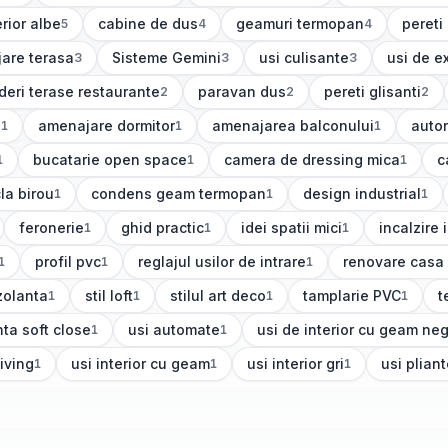
erior albe
cabine de dus
geamuri termopan
pereti
5
4
4
ole)
(
4
articole)
(
4
articole)
(
4
arti
are terasa
Sisteme Gemini
usi culisante
usi de ex
3
3
3
ole)
(
3
articole)
(
3
articole)
(
3
artico
deri terase restaurante
paravan dus
pereti glisanti
2
2
2
icole)
(
2
articole)
(
2
articole)
s
amenajare dormitor
amenajarea balconului
autor
1
1
1
(
1
articole)
(
1
articole)
(
1
art
bucatarie open space
camera de dressing mica
c
1
1
1
(
1
articole)
(
1
articole)
(
1
la birou
condens geam termopan
design industrial
1
1
1
(
1
articole)
(
1
articole)
feronerie
ghid practic
idei spatii mici
incalzire
1
1
1
(
1
articole)
(
1
articole)
(
1
articole)
(
1
articole
profil pvc
reglajul usilor de intrare
renovare casa
1
1
1
(
1
articole)
(
1
articole)
(
1
articole)
zolanta
stil loft
stilul art deco
tamplarie PVC
t
1
1
1
1
(
1
articole)
(
1
articole)
(
1
articole)
(
1
nta soft close
usi automate
usi de interior cu geam ne
1
1
)
(
1
articole)
(
1
articole)
living
usi interior cu geam
usi interior gri
usi plian
1
1
1
(
1
articole)
(
1
articole)
(
1
articole