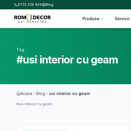
0732 226 494
Blog
Produse
Servicii
Tag
#usi interior cu geam
Acasa
Blog
usi interior cu geam
#usi interior cu geam