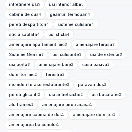
intretinere usi
usi interior albe
5
5
(
5
articole)
(
5
articole)
cabine de dus
geamuri termopan
4
4
(
4
articole)
(
4
articole)
pereti despartitori
sisteme culisare
4
4
(
4
articole)
(
4
articole)
sticla sablata
usi sticla
4
4
(
4
articole)
(
4
articole)
amenajare apartament mic
amenajare terasa
3
3
(
3
articole)
(
3
articole)
Sisteme Gemini
usi culisante
usi de exterior
3
3
3
(
3
articole)
(
3
articole)
(
3
articole)
usi porta
amenajare baie
casa pasiva
3
2
2
(
3
articole)
(
2
articole)
(
2
articole)
dormitor mic
ferestre
2
2
(
2
articole)
(
2
articole)
inchideri terase restaurante
paravan dus
2
2
(
2
articole)
(
2
articole)
pereti glisanti
usi antiefractie
usi bucatarie
2
2
2
(
2
articole)
(
2
articole)
(
2
articole)
alu frames
amenajare birou acasa
1
1
(
1
articole)
(
1
articole)
amenajare cabina de dus
amenajare dormitor
1
1
(
1
articole)
(
1
articole)
amenajarea balconului
1
(
1
articole)