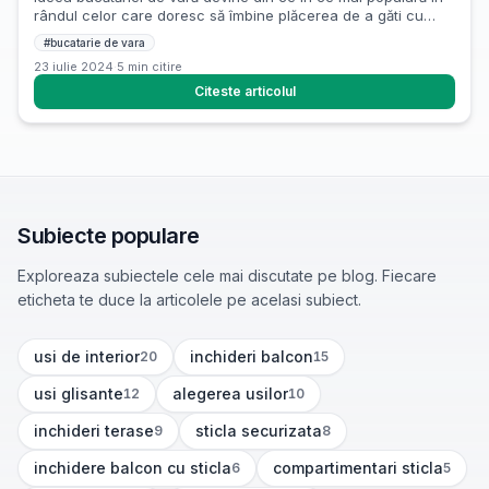
rândul celor care doresc să îmbine plăcerea de a găti cu
bucuria de a petrece timp în aer liber. În acest ghid, vom
#
bucatarie de vara
explora pașii esențiali pentru construirea și amenajarea
23 iulie 2024
·
5
min citire
bucătăriei de vară, precum și soluția care ne permite să ne
bucurăm de […]
Citeste articolul
Subiecte populare
Exploreaza subiectele cele mai discutate pe blog. Fiecare
eticheta te duce la articolele pe acelasi subiect.
usi de interior
inchideri balcon
20
15
(
20
articole)
(
15
articole)
usi glisante
alegerea usilor
12
10
(
12
articole)
(
10
articole)
inchideri terase
sticla securizata
9
8
(
9
articole)
(
8
articole)
inchidere balcon cu sticla
compartimentari sticla
6
5
(
6
articole)
(
5
articole)