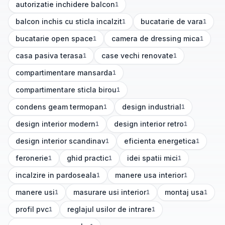
autorizatie inchidere balcon
1
(
1
articole)
balcon inchis cu sticla incalzit
bucatarie de vara
1
1
(
1
articole)
(
1
articole)
bucatarie open space
camera de dressing mica
1
1
(
1
articole)
(
1
articole)
casa pasiva terasa
case vechi renovate
1
1
(
1
articole)
(
1
articole)
compartimentare mansarda
1
(
1
articole)
compartimentare sticla birou
1
(
1
articole)
condens geam termopan
design industrial
1
1
(
1
articole)
(
1
articole)
design interior modern
design interior retro
1
1
(
1
articole)
(
1
articole)
design interior scandinav
eficienta energetica
1
1
(
1
articole)
(
1
articole)
feronerie
ghid practic
idei spatii mici
1
1
1
(
1
articole)
(
1
articole)
(
1
articole)
incalzire in pardoseala
manere usa interior
1
1
(
1
articole)
(
1
articole)
manere usi
masurare usi interior
montaj usa
1
1
1
(
1
articole)
(
1
articole)
(
1
articole)
profil pvc
reglajul usilor de intrare
1
1
(
1
articole)
(
1
articole)