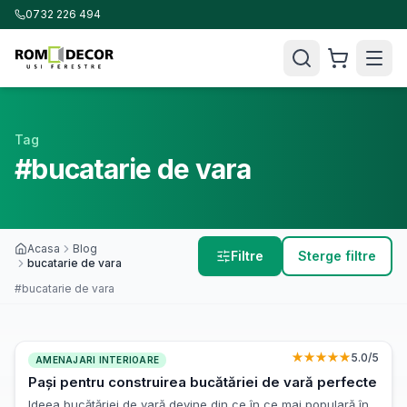
0732 226 494
Tag
#bucatarie de vara
Acasa
Blog
Filtre
Sterge filtre
bucatarie de vara
#bucatarie de vara
★★★★★
5.0
/5
AMENAJARI INTERIOARE
Pași pentru construirea bucătăriei de vară perfecte
Ideea bucătăriei de vară devine din ce în ce mai populară în