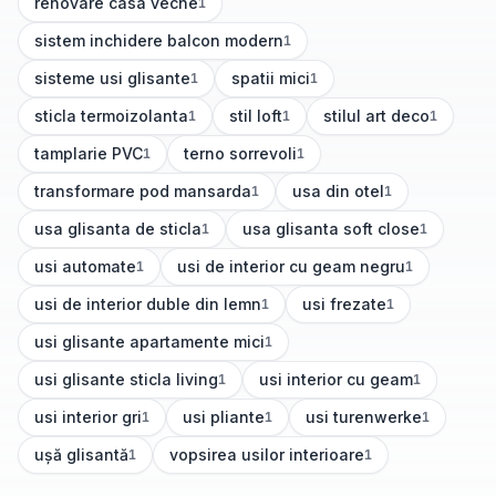
renovare casa veche
1
(
1
articole)
sistem inchidere balcon modern
1
(
1
articole)
sisteme usi glisante
spatii mici
1
1
(
1
articole)
(
1
articole)
sticla termoizolanta
stil loft
stilul art deco
1
1
1
(
1
articole)
(
1
articole)
(
1
articole)
tamplarie PVC
terno sorrevoli
1
1
(
1
articole)
(
1
articole)
transformare pod mansarda
usa din otel
1
1
(
1
articole)
(
1
articole)
usa glisanta de sticla
usa glisanta soft close
1
1
(
1
articole)
(
1
articole)
usi automate
usi de interior cu geam negru
1
1
(
1
articole)
(
1
articole)
usi de interior duble din lemn
usi frezate
1
1
(
1
articole)
(
1
articole)
usi glisante apartamente mici
1
(
1
articole)
usi glisante sticla living
usi interior cu geam
1
1
(
1
articole)
(
1
articole)
usi interior gri
usi pliante
usi turenwerke
1
1
1
(
1
articole)
(
1
articole)
(
1
articole)
ușă glisantă
vopsirea usilor interioare
1
1
(
1
articole)
(
1
articole)