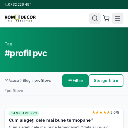
0732 226 494
Tag
#profil pvc
Filtre
Sterge filtre
Acasa
Blog
profil pvc
#profil pvc
★★★★★
5.0
/5
TAMPLARIE PVC
Cum alegeți cele mai bune termopane?
Cum alegeți cele mai bune termopane? Odată ajuns aici,