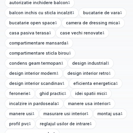
autorizatie inchidere balcon
1
(
1
articole)
balcon inchis cu sticla incalzit
bucatarie de vara
1
1
(
1
articole)
(
1
articole)
bucatarie open space
camera de dressing mica
1
1
(
1
articole)
(
1
articole)
casa pasiva terasa
case vechi renovate
1
1
(
1
articole)
(
1
articole)
compartimentare mansarda
1
(
1
articole)
compartimentare sticla birou
1
(
1
articole)
condens geam termopan
design industrial
1
1
(
1
articole)
(
1
articole)
design interior modern
design interior retro
1
1
(
1
articole)
(
1
articole)
design interior scandinav
eficienta energetica
1
1
(
1
articole)
(
1
articole)
feronerie
ghid practic
idei spatii mici
1
1
1
(
1
articole)
(
1
articole)
(
1
articole)
incalzire in pardoseala
manere usa interior
1
1
(
1
articole)
(
1
articole)
manere usi
masurare usi interior
montaj usa
1
1
1
(
1
articole)
(
1
articole)
(
1
articole)
profil pvc
reglajul usilor de intrare
1
1
(
1
articole)
(
1
articole)