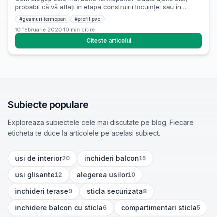
probabil că vă aflați în etapa construirii locuinței sau în
momentul în care doriți să schimbați vechea tâmplărie cu una
#
geamuri termopan
#
profil pvc
nouă, mai calitativă. Geamurile de termopan reprezintă o
10 februarie 2020
·
10
min citire
alegere bună într-adevăr, însă multitudinea modelelor
existente pe piață la ora actuală vă poate pune în dificultate.
Citeste articolul
Așadar, […]
Subiecte populare
Exploreaza subiectele cele mai discutate pe blog. Fiecare
eticheta te duce la articolele pe acelasi subiect.
usi de interior
inchideri balcon
20
15
(
20
articole)
(
15
articole)
usi glisante
alegerea usilor
12
10
(
12
articole)
(
10
articole)
inchideri terase
sticla securizata
9
8
(
9
articole)
(
8
articole)
inchidere balcon cu sticla
compartimentari sticla
6
5
(
6
articole)
(
5
articole)