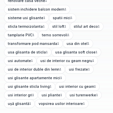
renovare casa veche
1
(
1
articole)
sistem inchidere balcon modern
1
(
1
articole)
sisteme usi glisante
spatii mici
1
1
(
1
articole)
(
1
articole)
sticla termoizolanta
stil loft
stilul art deco
1
1
1
(
1
articole)
(
1
articole)
(
1
articole)
tamplarie PVC
terno sorrevoli
1
1
(
1
articole)
(
1
articole)
transformare pod mansarda
usa din otel
1
1
(
1
articole)
(
1
articole)
usa glisanta de sticla
usa glisanta soft close
1
1
(
1
articole)
(
1
articole)
usi automate
usi de interior cu geam negru
1
1
(
1
articole)
(
1
articole)
usi de interior duble din lemn
usi frezate
1
1
(
1
articole)
(
1
articole)
usi glisante apartamente mici
1
(
1
articole)
usi glisante sticla living
usi interior cu geam
1
1
(
1
articole)
(
1
articole)
usi interior gri
usi pliante
usi turenwerke
1
1
1
(
1
articole)
(
1
articole)
(
1
articole)
ușă glisantă
vopsirea usilor interioare
1
1
(
1
articole)
(
1
articole)