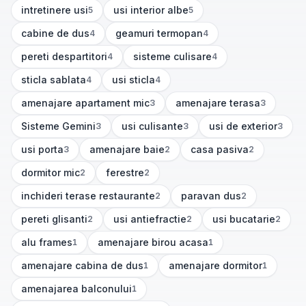
intretinere usi
usi interior albe
5
5
(
5
articole)
(
5
articole)
cabine de dus
geamuri termopan
4
4
(
4
articole)
(
4
articole)
pereti despartitori
sisteme culisare
4
4
(
4
articole)
(
4
articole)
sticla sablata
usi sticla
4
4
(
4
articole)
(
4
articole)
amenajare apartament mic
amenajare terasa
3
3
(
3
articole)
(
3
articole)
Sisteme Gemini
usi culisante
usi de exterior
3
3
3
(
3
articole)
(
3
articole)
(
3
articole)
usi porta
amenajare baie
casa pasiva
3
2
2
(
3
articole)
(
2
articole)
(
2
articole)
dormitor mic
ferestre
2
2
(
2
articole)
(
2
articole)
inchideri terase restaurante
paravan dus
2
2
(
2
articole)
(
2
articole)
pereti glisanti
usi antiefractie
usi bucatarie
2
2
2
(
2
articole)
(
2
articole)
(
2
articole)
alu frames
amenajare birou acasa
1
1
(
1
articole)
(
1
articole)
amenajare cabina de dus
amenajare dormitor
1
1
(
1
articole)
(
1
articole)
amenajarea balconului
1
(
1
articole)