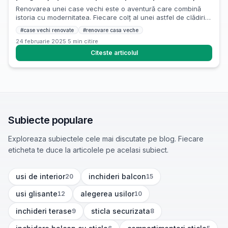
recompense
Renovarea unei case vechi este o aventură care combină
istoria cu modernitatea. Fiecare colț al unei astfel de clădiri
poate ascunde povești și detalii unice, dar și provocări
#
case vechi renovate
#
renovare casa veche
neașteptate. Pentru a păstra farmecul și caracterul casei,
24 februarie 2025
·
5
min citire
este esențial să abordezi proiectul cu planificare și
creativitate. În acest articol, vom explora cum să te pregătești
Citeste articolul
pentru […]
Subiecte populare
Exploreaza subiectele cele mai discutate pe blog. Fiecare
eticheta te duce la articolele pe acelasi subiect.
usi de interior
inchideri balcon
20
15
(
20
articole)
(
15
articole)
usi glisante
alegerea usilor
12
10
(
12
articole)
(
10
articole)
inchideri terase
sticla securizata
9
8
(
9
articole)
(
8
articole)