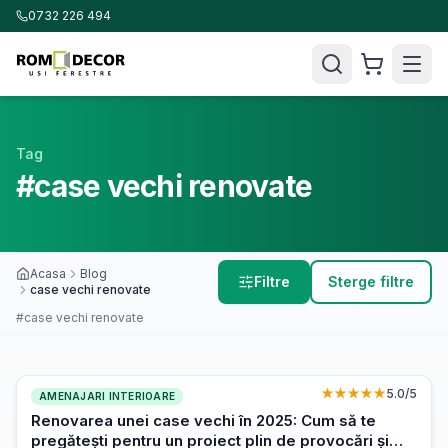
0732 226 494
Tag
#case vechi renovate
Acasa
Blog
Filtre
Sterge filtre
case vechi renovate
#case vechi renovate
★★★★★
5.0
/5
AMENAJARI INTERIOARE
Renovarea unei case vechi în 2025: Cum să te
pregătești pentru un proiect plin de provocări și