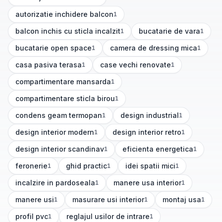
(
1
articole)
autorizatie inchidere balcon
1
(
1
articole)
balcon inchis cu sticla incalzit
bucatarie de vara
1
1
(
1
articole)
(
1
articole)
bucatarie open space
camera de dressing mica
1
1
(
1
articole)
(
1
articole)
casa pasiva terasa
case vechi renovate
1
1
(
1
articole)
(
1
articole)
compartimentare mansarda
1
(
1
articole)
compartimentare sticla birou
1
(
1
articole)
condens geam termopan
design industrial
1
1
(
1
articole)
(
1
articole)
design interior modern
design interior retro
1
1
(
1
articole)
(
1
articole)
design interior scandinav
eficienta energetica
1
1
(
1
articole)
(
1
articole)
feronerie
ghid practic
idei spatii mici
1
1
1
(
1
articole)
(
1
articole)
(
1
articole)
incalzire in pardoseala
manere usa interior
1
1
(
1
articole)
(
1
articole)
manere usi
masurare usi interior
montaj usa
1
1
1
(
1
articole)
(
1
articole)
(
1
articole)
profil pvc
reglajul usilor de intrare
1
1
(
1
articole)
(
1
articole)