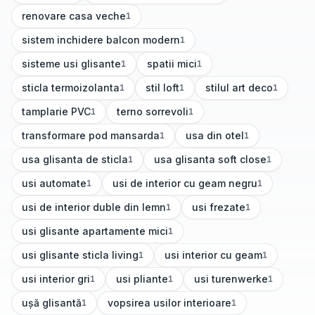
renovare casa veche
1
(
1
articole)
sistem inchidere balcon modern
1
(
1
articole)
sisteme usi glisante
spatii mici
1
1
(
1
articole)
(
1
articole)
sticla termoizolanta
stil loft
stilul art deco
1
1
1
(
1
articole)
(
1
articole)
(
1
articole)
tamplarie PVC
terno sorrevoli
1
1
(
1
articole)
(
1
articole)
transformare pod mansarda
usa din otel
1
1
(
1
articole)
(
1
articole)
usa glisanta de sticla
usa glisanta soft close
1
1
(
1
articole)
(
1
articole)
usi automate
usi de interior cu geam negru
1
1
(
1
articole)
(
1
articole)
usi de interior duble din lemn
usi frezate
1
1
(
1
articole)
(
1
articole)
usi glisante apartamente mici
1
(
1
articole)
usi glisante sticla living
usi interior cu geam
1
1
(
1
articole)
(
1
articole)
usi interior gri
usi pliante
usi turenwerke
1
1
1
(
1
articole)
(
1
articole)
(
1
articole)
ușă glisantă
vopsirea usilor interioare
1
1
(
1
articole)
(
1
articole)