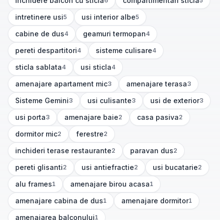
inchidere balcon cu sticla
compartimentari sticla
6
5
(
6
articole)
(
5
articole)
intretinere usi
usi interior albe
5
5
(
5
articole)
(
5
articole)
cabine de dus
geamuri termopan
4
4
(
4
articole)
(
4
articole)
pereti despartitori
sisteme culisare
4
4
(
4
articole)
(
4
articole)
sticla sablata
usi sticla
4
4
(
4
articole)
(
4
articole)
amenajare apartament mic
amenajare terasa
3
3
(
3
articole)
(
3
articole)
Sisteme Gemini
usi culisante
usi de exterior
3
3
3
(
3
articole)
(
3
articole)
(
3
articole)
usi porta
amenajare baie
casa pasiva
3
2
2
(
3
articole)
(
2
articole)
(
2
articole)
dormitor mic
ferestre
2
2
(
2
articole)
(
2
articole)
inchideri terase restaurante
paravan dus
2
2
(
2
articole)
(
2
articole)
pereti glisanti
usi antiefractie
usi bucatarie
2
2
2
(
2
articole)
(
2
articole)
(
2
articole)
alu frames
amenajare birou acasa
1
1
(
1
articole)
(
1
articole)
amenajare cabina de dus
amenajare dormitor
1
1
(
1
articole)
(
1
articole)
amenajarea balconului
1