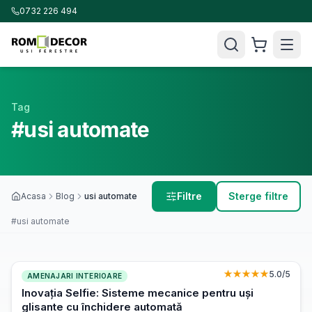
0732 226 494
Tag
#usi automate
Filtre
Sterge filtre
Acasa
Blog
usi automate
#usi automate
★★★★★
5.0
/5
AMENAJARI INTERIOARE
Inovația Selfie: Sisteme mecanice pentru uși
glisante cu închidere automată