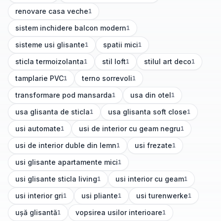
renovare casa veche
1
(
1
articole)
sistem inchidere balcon modern
1
(
1
articole)
sisteme usi glisante
spatii mici
1
1
(
1
articole)
(
1
articole)
sticla termoizolanta
stil loft
stilul art deco
1
1
1
(
1
articole)
(
1
articole)
(
1
articole)
tamplarie PVC
terno sorrevoli
1
1
(
1
articole)
(
1
articole)
transformare pod mansarda
usa din otel
1
1
(
1
articole)
(
1
articole)
usa glisanta de sticla
usa glisanta soft close
1
1
(
1
articole)
(
1
articole)
usi automate
usi de interior cu geam negru
1
1
(
1
articole)
(
1
articole)
usi de interior duble din lemn
usi frezate
1
1
(
1
articole)
(
1
articole)
usi glisante apartamente mici
1
(
1
articole)
usi glisante sticla living
usi interior cu geam
1
1
(
1
articole)
(
1
articole)
usi interior gri
usi pliante
usi turenwerke
1
1
1
(
1
articole)
(
1
articole)
(
1
articole)
ușă glisantă
vopsirea usilor interioare
1
1
(
1
articole)
(
1
articole)