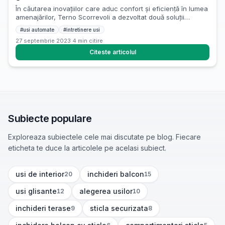
În căutarea inovațiilor care aduc confort și eficiență în lumea
amenajărilor, Terno Scorrevoli a dezvoltat două soluții
mecanice de ultimă generație pentru ușile glisante, indiferent
#
usi automate
#
intretinere usi
că discutăm despre uși din lemn sau uși din sticlă. Selfie este
27 septembrie 2023
·
4
min citire
un sistem inovator pentru uși glisante cu închidere automată
care nu necesită dispozitive electronice, deschizând astfel
Citeste articolul
noi perspective […]
Subiecte populare
Exploreaza subiectele cele mai discutate pe blog. Fiecare
eticheta te duce la articolele pe acelasi subiect.
usi de interior
inchideri balcon
20
15
(
20
articole)
(
15
articole)
usi glisante
alegerea usilor
12
10
(
12
articole)
(
10
articole)
inchideri terase
sticla securizata
9
8
(
9
articole)
(
8
articole)