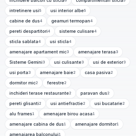
inchidere balcon cu sticla
compartimentari sticla
6
5
(
6
articole)
(
5
articole)
intretinere usi
usi interior albe
5
5
(
5
articole)
(
5
articole)
cabine de dus
geamuri termopan
4
4
(
4
articole)
(
4
articole)
pereti despartitori
sisteme culisare
4
4
(
4
articole)
(
4
articole)
sticla sablata
usi sticla
4
4
(
4
articole)
(
4
articole)
amenajare apartament mic
amenajare terasa
3
3
(
3
articole)
(
3
articole)
Sisteme Gemini
usi culisante
usi de exterior
3
3
3
(
3
articole)
(
3
articole)
(
3
articole)
usi porta
amenajare baie
casa pasiva
3
2
2
(
3
articole)
(
2
articole)
(
2
articole)
dormitor mic
ferestre
2
2
(
2
articole)
(
2
articole)
inchideri terase restaurante
paravan dus
2
2
(
2
articole)
(
2
articole)
pereti glisanti
usi antiefractie
usi bucatarie
2
2
2
(
2
articole)
(
2
articole)
(
2
articole)
alu frames
amenajare birou acasa
1
1
(
1
articole)
(
1
articole)
amenajare cabina de dus
amenajare dormitor
1
1
(
1
articole)
(
1
articole)
amenajarea balconului
1