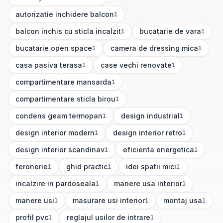
(
1
articole)
autorizatie inchidere balcon
1
(
1
articole)
balcon inchis cu sticla incalzit
bucatarie de vara
1
1
(
1
articole)
(
1
articole)
bucatarie open space
camera de dressing mica
1
1
(
1
articole)
(
1
articole)
casa pasiva terasa
case vechi renovate
1
1
(
1
articole)
(
1
articole)
compartimentare mansarda
1
(
1
articole)
compartimentare sticla birou
1
(
1
articole)
condens geam termopan
design industrial
1
1
(
1
articole)
(
1
articole)
design interior modern
design interior retro
1
1
(
1
articole)
(
1
articole)
design interior scandinav
eficienta energetica
1
1
(
1
articole)
(
1
articole)
feronerie
ghid practic
idei spatii mici
1
1
1
(
1
articole)
(
1
articole)
(
1
articole)
incalzire in pardoseala
manere usa interior
1
1
(
1
articole)
(
1
articole)
manere usi
masurare usi interior
montaj usa
1
1
1
(
1
articole)
(
1
articole)
(
1
articole)
profil pvc
reglajul usilor de intrare
1
1
(
1
articole)
(
1
articole)