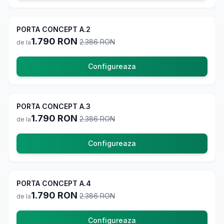
-
25
%
PORTA CONCEPT A.2
La comanda
1.790
RON
2.386
RON
de la
Configureaza
-
25
%
PORTA CONCEPT A.3
La comanda
1.790
RON
2.386
RON
de la
Configureaza
-
25
%
PORTA CONCEPT A.4
La comanda
1.790
RON
2.386
RON
de la
Configureaza