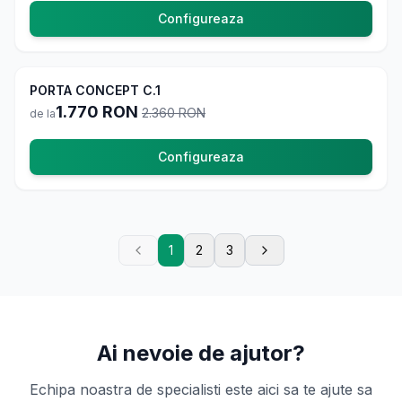
Configureaza
-
25
%
PORTA CONCEPT C.1
La comanda
1.770
RON
2.360
RON
de la
Configureaza
1
2
3
Ai nevoie de ajutor?
Echipa noastra de specialisti este aici sa te ajute sa