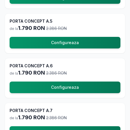
-
25
%
PORTA CONCEPT A.5
La comanda
1.790
RON
2.386
RON
de la
Configureaza
-
25
%
PORTA CONCEPT A.6
La comanda
1.790
RON
2.386
RON
de la
Configureaza
-
25
%
PORTA CONCEPT A.7
La comanda
1.790
RON
2.386
RON
de la