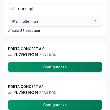
Mai multe filtre
Afisate
27 produse
-
25
%
PORTA CONCEPT A.0
La comanda
1.790
RON
2.386
RON
de la
Configureaza
-
25
%
PORTA CONCEPT A.1
La comanda
1.790
RON
2.386
RON
de la
Configureaza