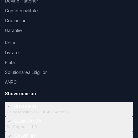
Devino Partener
Confidentialitate
Cookie-uri
Garantie
Retur
Livrare
Plata
Solutionarea Litigiilor
ANPC
Showroom-uri
BUCURESTI
Calea Mosilor 298, Bl. 48, Sector 2
CONSTANTA
Str. Poporului 110
GALATI #1