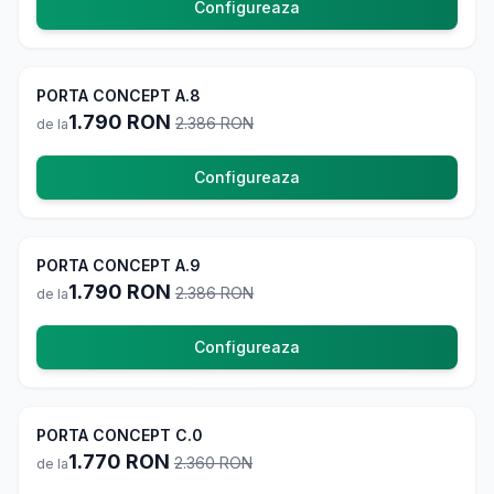
Configureaza
-
25
%
PORTA CONCEPT A.8
La comanda
1.790
RON
2.386
RON
de la
Configureaza
-
25
%
PORTA CONCEPT A.9
La comanda
1.790
RON
2.386
RON
de la
Configureaza
-
25
%
PORTA CONCEPT C.0
La comanda
1.770
RON
2.360
RON
de la