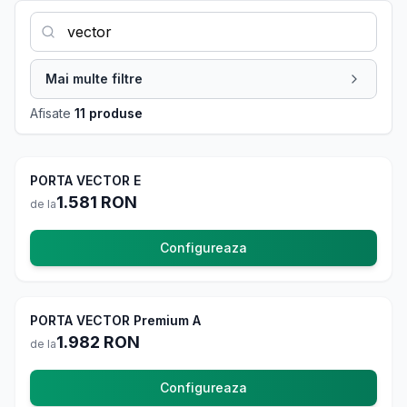
Mai multe filtre
Afisate
11 produse
PORTA VECTOR E
In stoc
1.581
RON
de la
Configureaza
PORTA VECTOR Premium A
La comanda
1.982
RON
de la
Configureaza