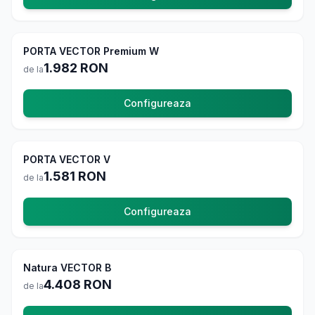
PORTA VECTOR Premium W
La comanda
1.982
RON
de la
Configureaza
PORTA VECTOR V
In stoc
1.581
RON
de la
Configureaza
Natura VECTOR B
La comanda
4.408
RON
de la