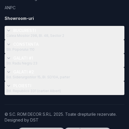
ANPC
Showroom-uri
BUCURESTI
Calea Mosilor 298, Bl. 48, Sector 2
CONSTANTA
Str. Poporului 110
GALATI #1
Str. Radu Negru 23
GALATI #2
Bd. Siderurgistilor 15, Bl. SD10A, parter
PLOIESTI
Bd. Republicii 331 (cartier Albert)
© S.C. ROM DECOR S.R.L. 2025. Toate drepturile rezervate.
Designed by
DST