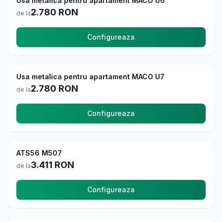
Usa metalica pentru apartament MACO U6
2.780
RON
de la
Configureaza
Usi Exterior
4.8
Usa metalica pentru apartament MACO U7
La comanda
2.780
RON
de la
Configureaza
Usi Exterior
4.8
ATS56 M507
La comanda
3.411
RON
de la
Configureaza
Usi Exterior
4.8