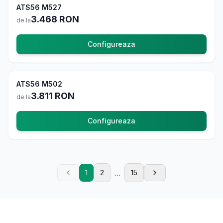
ATS56 M527
La comanda
3.468
RON
de la
Configureaza
Usi Exterior
4.8
ATS56 M502
La comanda
3.811
RON
de la
Configureaza
...
1
2
15