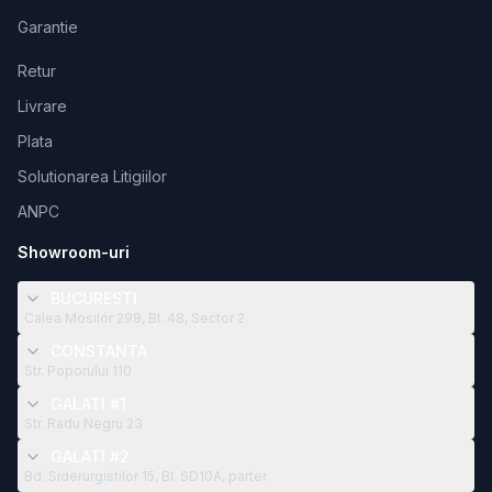
Garantie
Retur
Livrare
Plata
Solutionarea Litigiilor
ANPC
Showroom-uri
BUCURESTI
Calea Mosilor 298, Bl. 48, Sector 2
CONSTANTA
Str. Poporului 110
GALATI #1
Str. Radu Negru 23
GALATI #2
Bd. Siderurgistilor 15, Bl. SD10A, parter