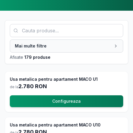
Exploreaza gama noastra completa de usi de exterior organiz
Mai multe filtre
Afisate
179 produse
Usi Exterior
4.8
Usa metalica pentru apartament MACO U1
La comanda
2.780
RON
de la
Configureaza
Usi Exterior
4.8
Usa metalica pentru apartament MACO U10
La comanda
2.780
RON
de la